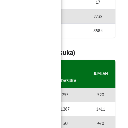
17
17
2738
2738
8584
8584
n Ambarawa & Pardasuka)
KECAMATAN
JUMLAH
AMBARAWA
PARDASUKA
265
255
520
144
1267
1411
440
30
470