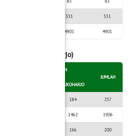
pell
83
83
pos
 Hakim
331
331
4901
4901
 Adiluwih & Sukoharjo)
KECAMATAN
JUMLAH
ADILUWIH
SUKOHARJO
73
184
257
444
1462
1906
34
166
200