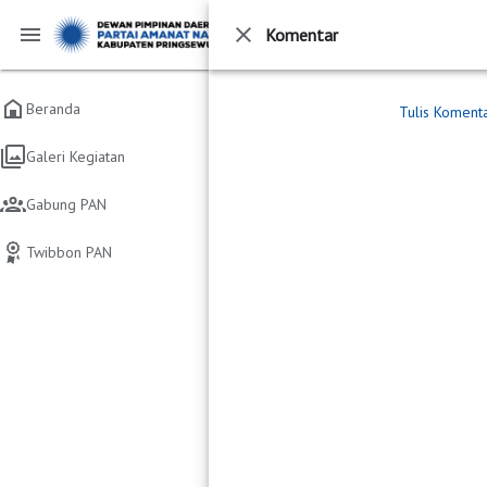
Komentar
PAN Kabupaten Pringsewu
Beranda
/
DPD PAN
Beranda
Tulis Koment
Rekapitulasi Hasil Pen
Galeri Kegiatan
Pringsewu (PAN)
Gabung PAN
Berita Acara & Sertifikat Rekapitulasi H
Twibbon PAN
2 Tahun yang lalu
Berita Acara & Sertifikat Rekapitulasi
Dewan Perwakiilan Rakyat dari seti
Kabupaten Pringsewu (PAN).
Pringsewu I (Kecamatan