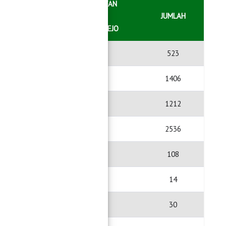
KECAMATAN
JUMLAH
GADING REJO
523
523
1406
1406
1212
1212
2536
2536
108
108
14
14
30
30