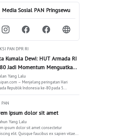
Media Sosial PAN Pringsewu
KSI PAN DPR RI
ta Kumala Dewi: HUT Armada RI
-80 Jadi Momentum Menguatkan
Komitmen Menjaga Laut Nusantara
ulan Yang Lalu
sipan.com – Menjelang peringatan Hari
da Republik Indonesia ke-80 pada 5
mber 2025, Anggota Komisi I DPR RI, Okta
Kumala Dewi, menyam…
 PAN
rem ipsum dolor sit amet
ahun Yang Lalu
m ipsum dolor sit amet consectetur
scing elit. Quisque faucibus ex sapien vitae