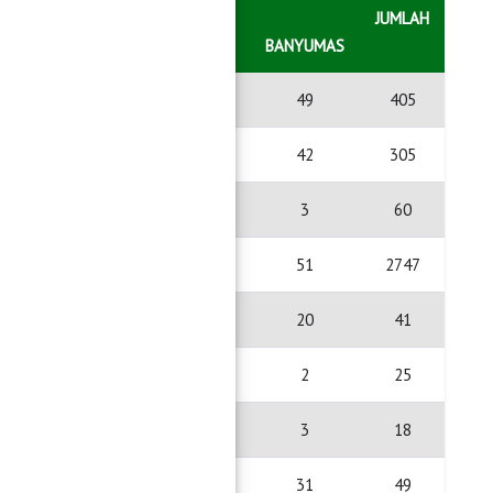
JUMLAH
GELARAN
PAGELARAN UTARA
BANYUMAS
308
48
49
405
241
22
42
305
44
13
3
60
2675
21
51
2747
16
5
20
41
21
2
2
25
10
5
3
18
15
3
31
49