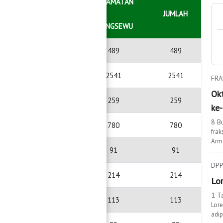
KECAMATAN
JUMLAH
PRINGSEWU
489
489
M.M
2541
2541
FRA
Ok
259
259
ke
8 B
780
780
frak
Arma
91
91
Dese
DPP
214
214
Lo
1 T
113
113
Lore
adipi