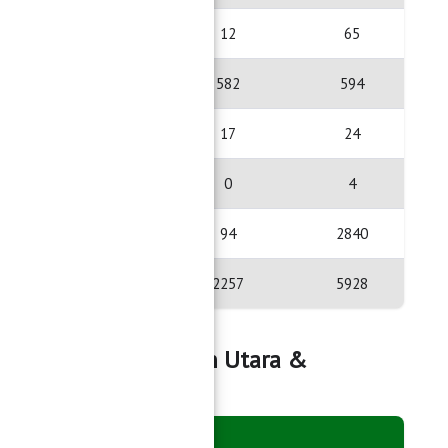
53
12
65
12
582
594
7
17
24
4
0
4
2746
94
2840
3671
2257
5928
Pagelaran, Pagelaran Utara &
KECAMATAN