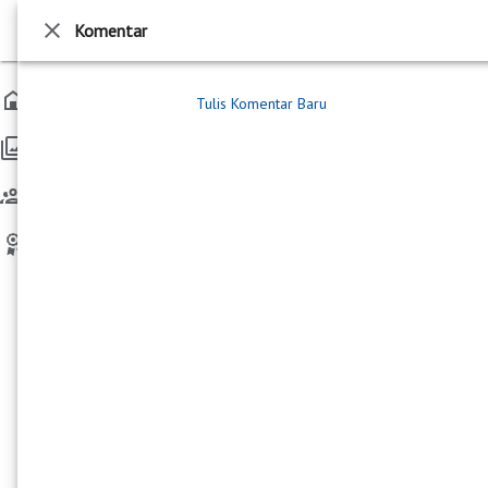
Komentar
PAN Kabupaten Pringsewu
Beranda
/
DPD PAN
Beranda
Tulis Komentar Baru
PUAN Pringsewu Mulai Berbenah
Galeri Kegiatan
Perempuan Partai Amanat Nasional Kabupaten Pringsewu,
mengadakan silaturahmi khusus perempuan dari berbagai
Gabung PAN
Kecamatan yang ada di Kabupaten Pringsewu
Twibbon PAN
4 Tahun yang lalu
1 Menit dibaca